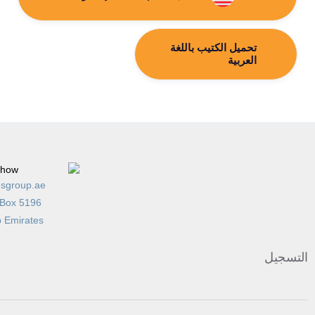
تحميل الكتيب باللغة
العربية
sgroup.ae
 Box 5196
b Emirates
التسجيل