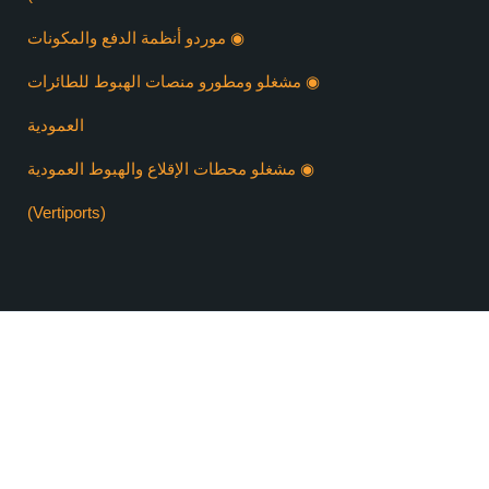
◉ موردو أنظمة الدفع والمكونات
◉ مشغلو ومطورو منصات الهبوط للطائرات
العمودية
◉ مشغلو محطات الإقلاع والهبوط العمودية
(Vertiports)
ڤيرتي إكسبو دبي ٢٠٢٦