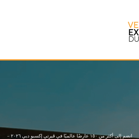
ڤيرتي إكسبو دبي ٢٠٢٦
شارك في ڤيرتي إكسبو
دبي!
انضم إلى أكثر من ١٥٠ عارضًا عالميًا في ڤيرتي إكسبو دبي ٢٠٢٦ –