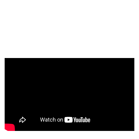
ڤيرتي إكسبو دبي ٢٠٢٦
كن جزءًا من ڤيرتي إكسبو دبي