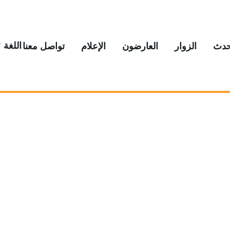
اللغة
حدث
الزوار
العارضون
الإعلام
تواصل معنا
ڤيرتي إكسبو دبي ٢٠٢٦
كن شريكًا إعلاميًا لنا
لنموذج أدناه، وسيتواصل معك فريق التسويق الخاص بنا لاستكشاف فرص الت