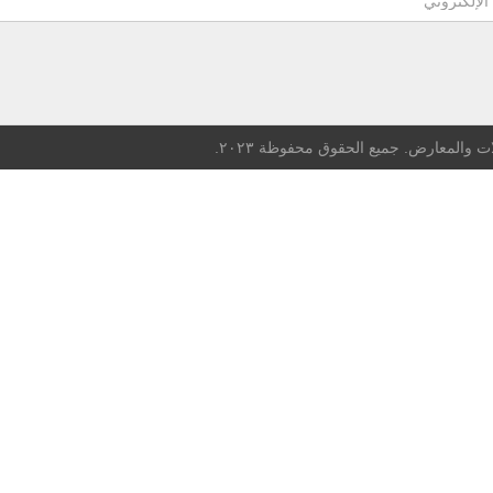
ت والمعارض. جميع الحقوق محفوظة ٢٠٢٣.