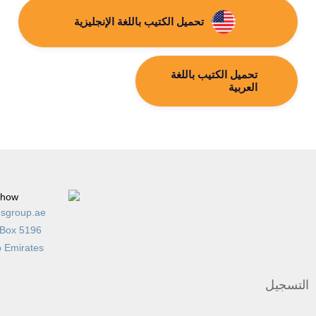
تحميل الكتيب باللغة الإنجليزية
تحميل الكتيب باللغة
العربية
sgroup.ae
 Box 5196
b Emirates
التسجيل