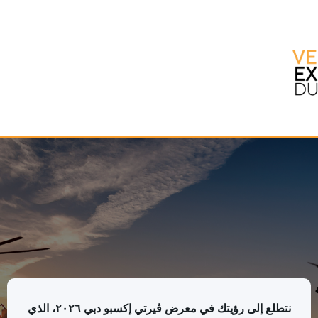
ڤيرتي إكسبو دبي ٢٠٢٦
شكرًا لك! تم تأكيد تسجيلك.
نتطلع إلى رؤيتك في معرض ڤيرتي إكسبو دبي ٢٠٢٦، الذي