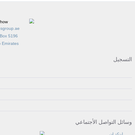
sgroup.ae
 Box 5196
b Emirates
التسجيل
وسائل التواصل الأجتماعي
لينكد إن